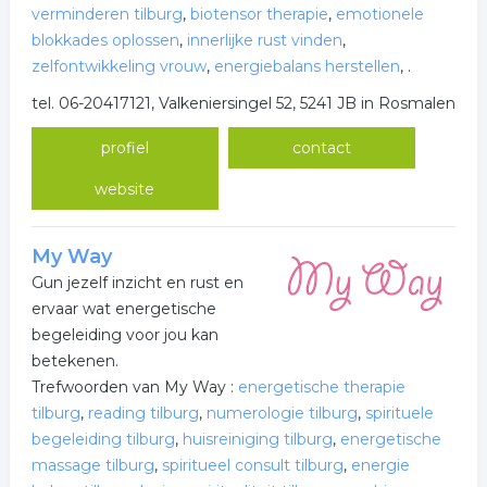
verminderen tilburg
,
biotensor therapie
,
emotionele
blokkades oplossen
,
innerlijke rust vinden
,
zelfontwikkeling vrouw
,
energiebalans herstellen
,
.
tel. 06-20417121, Valkeniersingel 52, 5241 JB in Rosmalen
profiel
contact
website
My Way
Gun jezelf inzicht en rust en
ervaar wat energetische
begeleiding voor jou kan
betekenen.
Trefwoorden van My Way :
energetische therapie
tilburg
,
reading tilburg
,
numerologie tilburg
,
spirituele
begeleiding tilburg
,
huisreiniging tilburg
,
energetische
massage tilburg
,
spiritueel consult tilburg
,
energie