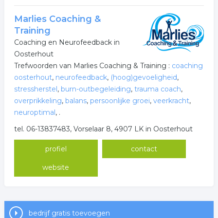
Marlies Coaching &
Training
Coaching en Neurofeedback in
Oosterhout
Trefwoorden van Marlies Coaching & Training :
coaching
oosterhout
,
neurofeedback
,
(hoog)gevoeligheid
,
stressherstel
,
burn-outbegeleiding
,
trauma coach
,
overprikkeling
,
balans
,
persoonlijke groei
,
veerkracht
,
neuroptimal
,
.
tel. 06-13837483, Vorselaar 8, 4907 LK in Oosterhout
profiel
contact
website
bedrijf gratis toevoegen