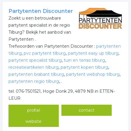
Partytenten Discounter
Zoekt u een betrouwbare
partytent specialist in de regio
Tilburg? Bekijk het aanbod van
Partytenten .
Trefwoorden van Partytenten Discounter :
partytenten
tilburg
,
pvc partytent tilburg
,
partytent easy up tilburg
,
partytent specialist tilburg
,
tuin en terras tilburg
,
recreatieartikelen tilburg
,
partytent kopen tilburg
,
partytenten brabant tilburg
,
partytent webshop tilburg
,
partytenten regio tilburg
,
.
tel. 076-7501521, Hoge Donk 29, 4879 NB in ETTEN-
LEUR
profiel
contact
website