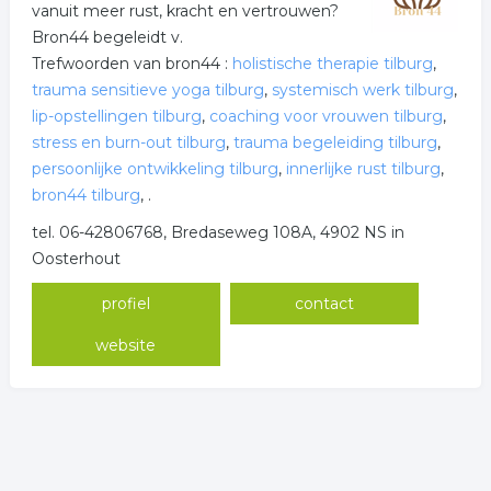
vanuit meer rust, kracht en vertrouwen?
Bron44 begeleidt v.
Trefwoorden van bron44 :
holistische therapie tilburg
,
trauma sensitieve yoga tilburg
,
systemisch werk tilburg
,
lip-opstellingen tilburg
,
coaching voor vrouwen tilburg
,
stress en burn-out tilburg
,
trauma begeleiding tilburg
,
persoonlijke ontwikkeling tilburg
,
innerlijke rust tilburg
,
bron44 tilburg
,
.
tel. 06-42806768, Bredaseweg 108A, 4902 NS in
Oosterhout
profiel
contact
website