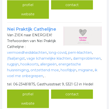
profiel
contact
website
Nei Praktijk Cathelijne
Van ZIEK naar ENERGIEK!
Trefwoorden van Nei Praktijk
Cathelijne :
vermoeidheidsklachten
,
long-covid
,
pem-klachten
,
(faal)angst
,
vage lichamelijke klachten
,
darmproblemen
,
rugpijn
,
hooikoorts
,
allergieën
,
energetische
huisreiniging
,
ontzettend moe
,
hoofdpijn
,
migraine
,
ik
voel me onbegrepen
,
.
tel. 06-23481875, Gasthuisstraat 9, 5321 GJ in Hedel
profiel
contact
website