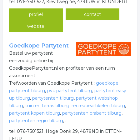
tel. 076-7501522, Kievitweg 4e, 4791RW in KLUNDERT
profiel
contact
website
Goedkope Partytent
Bestel uw partytent
eenvoudig online bij
GoedkopePartytent.nl en profiteer van een ruim
assortiment .
Trefwoorden van Goedkope Partytent :
goedkope
partytent tilburg
,
pvc partytent tilburg
,
partytent easy
up tilburg
,
partytenten tilburg
,
partytent webshop
tilburg
,
tuin en terras tilburg
,
recreatieartikelen tilburg
,
partytent kopen tilburg
,
partytenten brabant tilburg
,
partytenten regio tilburg
,
.
tel. 076-7501521, Hoge Donk 29, 4879NB in ETTEN-
LEUR