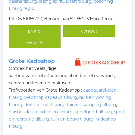
balans tilburg
,
lezing spiritualiteit tilburg
,
coaching
tilburg regio
,
.
tel. 06-51055727, Beukenlaan 52, 5541 VM in Reusel
profiel
contact
website
Grote Kadoshop
Ontdek het veelzijdige
aanbod van GroteKadoshop.nl en bestel eenvoudig
cadeau-artikelen en praktisch.
Trefwoorden van Grote Kadoshop :
cadeauartikelen
tilburg
,
webshop cadeaus tilburg
,
huis en woning
tilburg
,
doe het zelf tilburg
,
tuin en camping tilburg
,
huishoudelijke artikelen tilburg
,
speelgoed tilburg
,
sport
en recreatie tilburg
,
tuin en bouw tilburg
,
kadoshop
tilburg
,
.