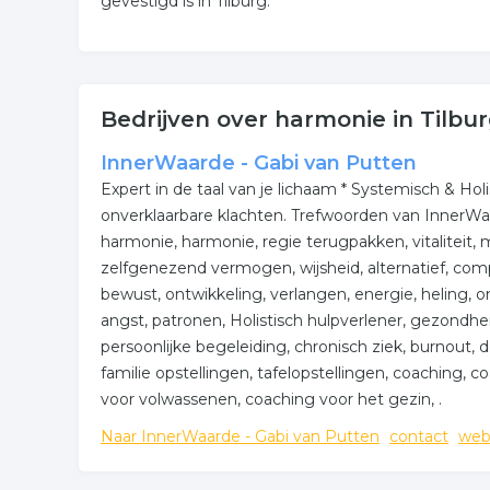
gevestigd is in Tilburg.
Bedrijven over harmonie in Tilbu
InnerWaarde - Gabi van Putten
Expert in de taal van je lichaam * Systemisch & Ho
onverklaarbare klachten. Trefwoorden van InnerWaa
harmonie, harmonie, regie terugpakken, vitaliteit, m
zelfgenezend vermogen, wijsheid, alternatief, comp
bewust, ontwikkeling, verlangen, energie, heling, 
angst, patronen, Holistisch hulpverlener, gezondheid
persoonlijke begeleiding, chronisch ziek, burnout,
familie opstellingen, tafelopstellingen, coaching, c
voor volwassenen, coaching voor het gezin, .
Naar InnerWaarde - Gabi van Putten
contact
web