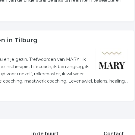
p een van de onderstaande links om een item te selecteren
n in Tilburg
ou en je gezin. Trefwoorden van MARY : ik
zinstherapie, Lifecoach, ik ben angstig, ik
jd voor mezelf, rollercoaster, ik wil weer
jke coaching, maatwerk coaching, Levenswiel, balans, healing, .
In de buurt
Contact